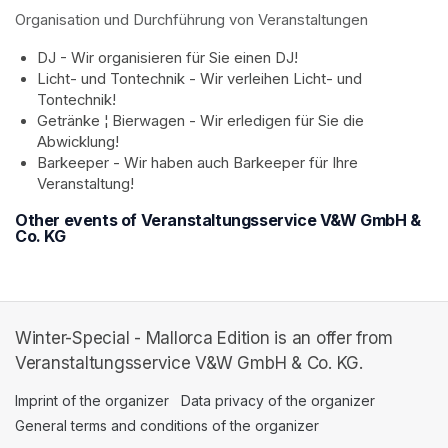
Organisation und Durchführung von Veranstaltungen
DJ - Wir organisieren für Sie einen DJ!
Licht- und Tontechnik - Wir verleihen Licht- und 
Tontechnik!
Getränke ¦ Bierwagen - Wir erledigen für Sie die 
Abwicklung!
Barkeeper - Wir haben auch Barkeeper für Ihre 
Veranstaltung!
Other events of Veranstaltungsservice V&W GmbH &
Co. KG
Winter-Special - Mallorca Edition is an offer from
Veranstaltungsservice V&W GmbH & Co. KG.
Imprint of the organizer
(opens in a new tab)
Data privacy of the organizer
(opens in 
General terms and conditions of the organizer
(opens in a new ta