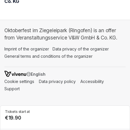
Co. KG
Oktoberfest im Ziegeleipark (Ringofen) is an offer
from Veranstaltungsservice V&W GmbH & Co. KG.
Imprint of the organizer
(opens in a new tab)
Data privacy of the organizer
(opens in 
General terms and conditions of the organizer
(opens in a new ta
SWITCH LANGUAGE
Cookie settings
(opens in a new tab)
Data privacy policy
(opens in a new tab)
Accessibility
(opens in a n
Support
(opens in a new tab)
Tickets start at
€19.90