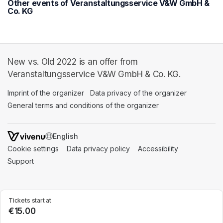
Other events of Veranstaltungsservice V&W GmbH &
Co. KG
New vs. Old 2022 is an offer from
Veranstaltungsservice V&W GmbH & Co. KG.
Imprint of the organizer
(opens in a new tab)
Data privacy of the organizer
(opens in 
General terms and conditions of the organizer
(opens in a new ta
SWITCH LANGUAGE
Cookie settings
(opens in a new tab)
Data privacy policy
(opens in a new tab)
Accessibility
(opens in a n
Support
(opens in a new tab)
Tickets start at
€15.00