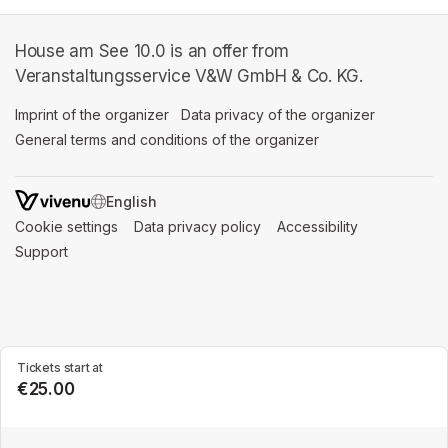
House am See 10.0 is an offer from
Veranstaltungsservice V&W GmbH & Co. KG.
Imprint of the organizer
(opens in a new tab)
Data privacy of the organizer
(opens in 
General terms and conditions of the organizer
(opens in a new ta
SWITCH LANGUAGE
Cookie settings
(opens in a new tab)
Data privacy policy
(opens in a new tab)
Accessibility
(opens in a n
Support
(opens in a new tab)
Tickets start at
€25.00