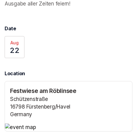
Ausgabe aller Zeiten feiern!
Date
Aug
22
Location
Festwiese am Röblinsee
Schützenstraße
16798 Fürstenberg/Havel
Germany
(opens in a new tab)
(opens in a new tab)