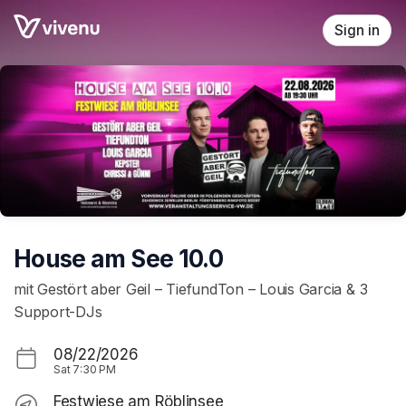
Skip header
Sign in
House am See 10.0
mit Gestört aber Geil – TiefundTon – Louis Garcia & 3
Support-DJs
08/22/2026
Sat
7:30 PM
Festwiese am Röblinsee