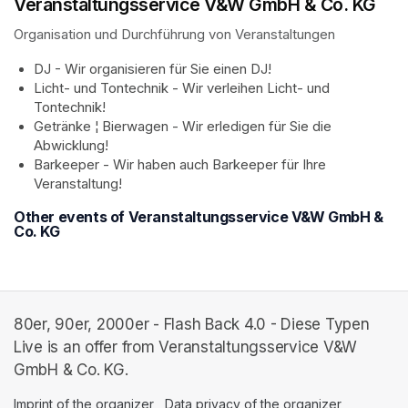
Veranstaltungsservice V&W GmbH & Co. KG
Organisation und Durchführung von Veranstaltungen
DJ - Wir organisieren für Sie einen DJ!
Licht- und Tontechnik - Wir verleihen Licht- und 
Tontechnik!
Getränke ¦ Bierwagen - Wir erledigen für Sie die 
Abwicklung!
Barkeeper - Wir haben auch Barkeeper für Ihre 
Veranstaltung!
Other events of Veranstaltungsservice V&W GmbH &
Co. KG
80er, 90er, 2000er - Flash Back 4.0 - Diese Typen
Live is an offer from Veranstaltungsservice V&W
GmbH & Co. KG.
Imprint of the organizer
(opens in a new tab)
Data privacy of the organizer
(opens in 