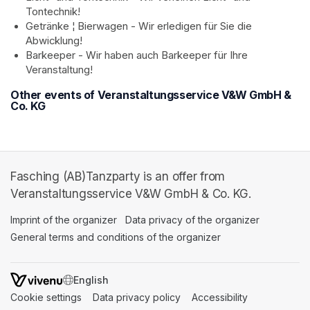
Tontechnik!
Getränke ¦ Bierwagen - Wir erledigen für Sie die 
Abwicklung!
Barkeeper - Wir haben auch Barkeeper für Ihre 
Veranstaltung!
Other events of Veranstaltungsservice V&W GmbH &
Co. KG
Fasching (AB)Tanzparty is an offer from
Veranstaltungsservice V&W GmbH & Co. KG.
Imprint of the organizer
(opens in a new tab)
Data privacy of the organizer
(opens in 
General terms and conditions of the organizer
(opens in a new ta
SWITCH LANGUAGE
Cookie settings
(opens in a new tab)
Data privacy policy
(opens in a new tab)
Accessibility
(opens in a n