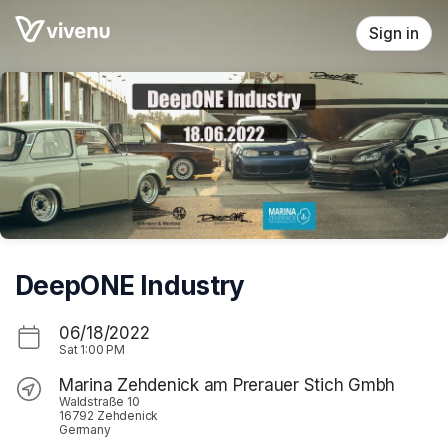
Skip header
Sign in
DeepONE Industry
06/18/2022
Sat
1:00 PM
Marina Zehdenick am Prerauer Stich Gmbh
Waldstraße 10
16792 Zehdenick
Germany