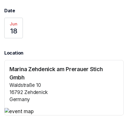
Date
Jun
18
Location
Marina Zehdenick am Prerauer Stich
Gmbh
Waldstraße 10
16792 Zehdenick
Germany
(opens in a new tab)
(opens in a new tab)